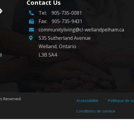
Contact Us
Tel:
905-735-0081
Fax: 905-735-9431
communityliving@cl-wellandpelham.ca
535 Sutherland Avenue
e
Welland, Ontario
é
L3B 5A4
hts Reserved.
Accessibilité
Politique de co
Conditions de service